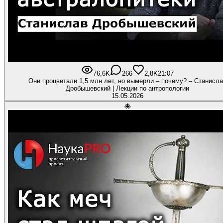
76,6K
266
2,8K
21:07
Они процветали 1,5 млн лет, но вымерли – почему? – Станисл
Дробышевский | Лекции по антропологии
15.05.2026
🐙