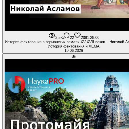
3,5K
22
208
1:28:00
Иcтория фехтования в германских землях XV-XVII веков – Николай А
История фехтования и ХЕМА
19.06.2026
🐙