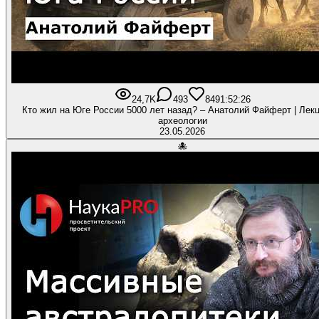
24,7K
493
849
1:52:26
Кто жил на Юге России 5000 лет назад? – Анатолий Файферт | Лекц
археологии
23.05.2026
🐙