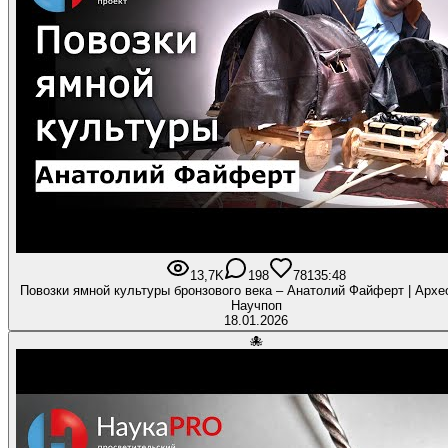
13,7K
198
781
35:48
Повозки ямной культуры бронзового века – Анатолий Файферт | Архео
Научпоп
18.01.2026
🐙