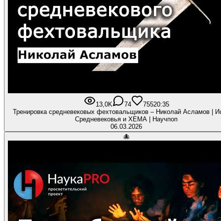
13,0K
74
755
20:35
Тренировка средневековых фехтовальщиков – Николай Асламов | И
Средневековья и ХЕМА | Научпоп
06.03.2026
🐙