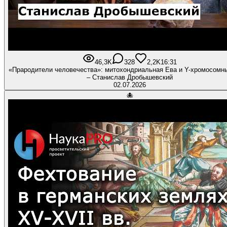
46,3K
328
2,2K
16:31
«Прародители человечества»: митохондриальная Ева и Y-хромосомн
– Станислав Дробышевский
02.07.2026
🐙