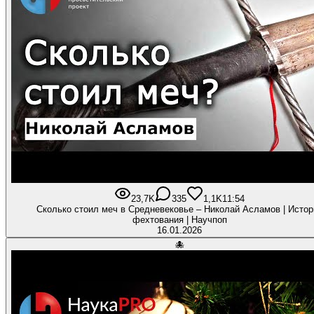
23,7K
335
1,1K
11:54
Сколько стоил меч в Средневековье – Николай Асламов | Истор
фехтования | Научпоп
16.01.2026
🐙