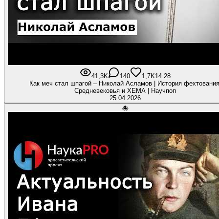
41,3K
140
1,7K
14:28
Как меч стал шпагой – Николай Асламов | История фехтования
Средневековья и ХЕМА | Научпоп
25.04.2026
🐙