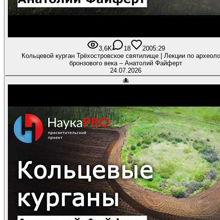
3,6K
18
200
5:29
Кольцевой курган Трёхостровское святилище | Лекции по археол
бронзового века – Анатолий Файферт
24.07.2026
🐙