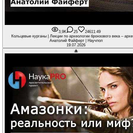
3,9K
25
246
11:49
Кольцевые курганы | Лекции по археологии бронзового века – архе
Анатолий Файферт | Научпоп
19.07.2026
🐙