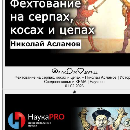
5,0K
29
406
7:44
Фехтование на серпах, косах и цепах – Николай Асламов | Исто
Средневековья и ХЕМА | Научпоп
01.02.2026
🐙