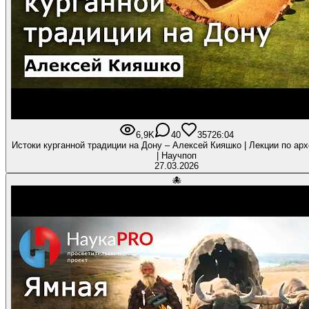
6,9K
40
357
26:04
Истоки курганной традиции на Дону – Алексей Кияшко | Лекции по ар
| Научпоп
27.03.2026
🐙