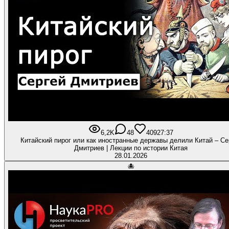
6,2K
48
409
27:37
Китайский пирог или как иностранные державы делили Китай – Се
Дмитриев | Лекции по истории Китая
28.01.2026
🐙