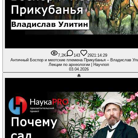
7,2K
143
292
1:14:29
Античный Боспор и меотские племена Прикубанья – Владислав Ули
Лекции по археологии | Научпоп
03.04.2026
🐙