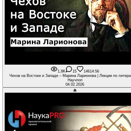
1,8K
15
146
14:56
Чехов на Востоке и Западе – Марина Ларионова | Лекции по литерат
Научпоп
04.02.2026
🐙