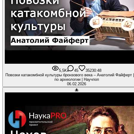
5,5K
45
352
30:48
Повозки катакомбной культуры бронзового века – Анатолий Файферт 
по археологии | Научпоп
06.02.2026
🐙