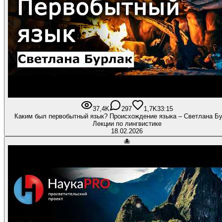
37,4K
297
1,7K
33:15
Каким был первобытный язык? Происхождение языка – Светлана Бу
Лекции по лингвистике
18.02.2026
🐙