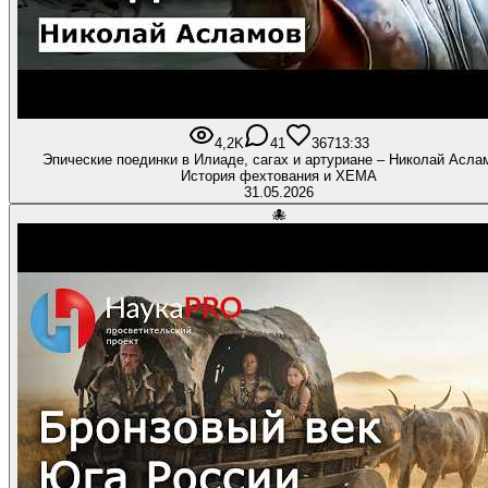
4,2K
41
367
13:33
Эпические поединки в Илиаде, сагах и артуриане – Николай Аслам
История фехтования и ХЕМА
31.05.2026
🐙