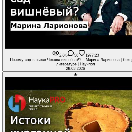
2,8K
58
197
7:23
Почему сад в пьесе Чехова вишнёвый? – Марина Ларионова | Лекц
литературе | Научпоп
29.03.2026
🐙