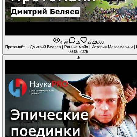
4,9K
15
272
26:03
Протомайя – Дмитрий Беляев | Ранние майя | История Мезоамерики |
09.06.2026
🐙