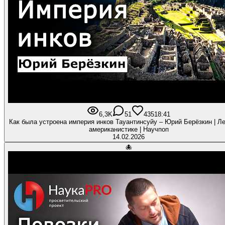
6,3K
51
435
18:41
Как была устроена империя инков Тауантинсуйу – Юрий Берёзкин | Ле
американистике | Научпоп
14.02.2026
🐙