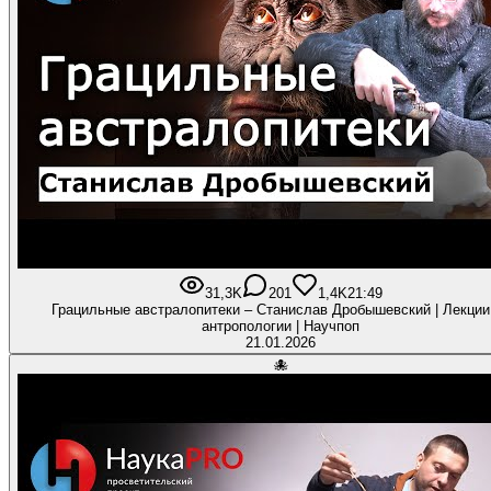
31,3K
201
1,4K
21:49
Грацильные австралопитеки – Станислав Дробышевский | Лекции
антропологии | Научпоп
21.01.2026
🐙