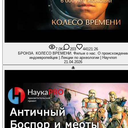
7,0K
203
441
21:26
БРОНЗА. КОЛЕСО ВРЕМЕНИ. Фильм о нас. О происхождени
индоевропейцев | Лекции по археологии | Научпоп
21.04.2026
🐙