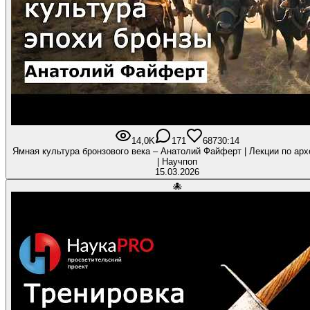
14,0K
171
687
30:14
Ямная культура бронзового века – Анатолий Файферт | Лекции по арх
| Научпоп
15.03.2026
🐙