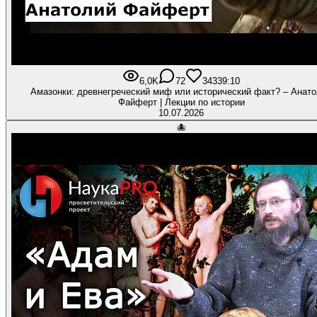
6,0K
72
343
39:10
Амазонки: древнегреческий миф или исторический факт? – Анат
Файферт | Лекции по истории
10.07.2026
🐙