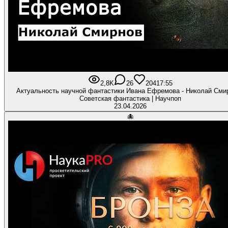
2,8K
26
204
17:55
Актуальность научной фантастики Ивана Ефремова - Николай Смир
Советская фантастика | Научпоп
23.04.2026
🐙