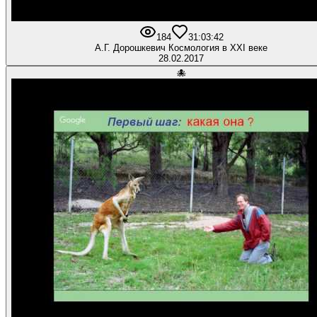
184
3
1:03:42
А.Г. Дорошкевич Космология в XXI веке
28.02.2017
🐙