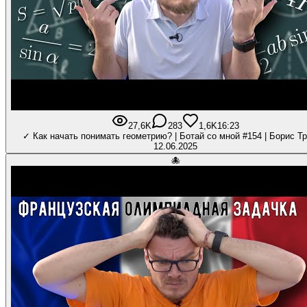
27,6K
283
1,6K
16:23
✓ Как начать понимать геометрию? | Ботай со мной #154 | Борис Т
12.06.2025
🐙