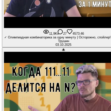
11,9K
27
457
3:46
✓ Олимпиадная комбинаторика за одну минуту | Осторожно, спойлер!
Трушин
03.10.2025
🐙