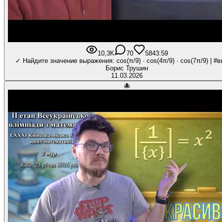
10,3K
70
584
3:59
✓ Найдите значение выражения: cos(π/9) · cos(4π/9) · cos(7π/9) | #в
Борис Трушин
11.03.2026
🐙