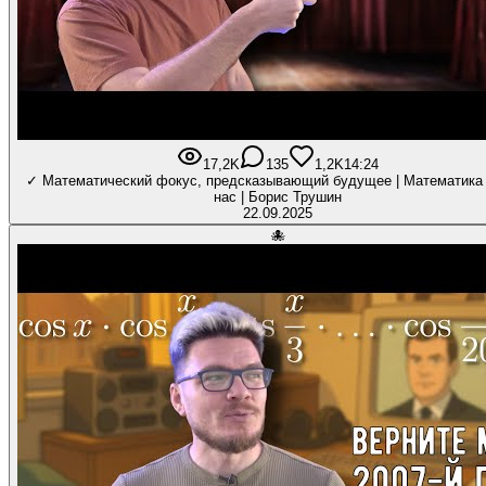
17,2K
135
1,2K
14:24
✓ Математический фокус, предсказывающий будущее | Математика 
нас | Борис Трушин
22.09.2025
🐙