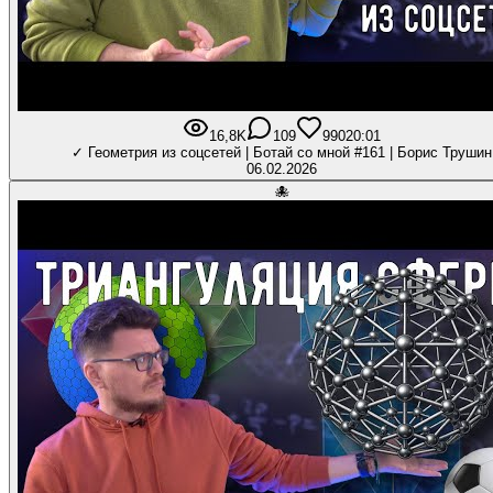
16,8K
109
990
20:01
✓ Геометрия из соцсетей | Ботай со мной #161 | Борис Трушин
06.02.2026
🐙