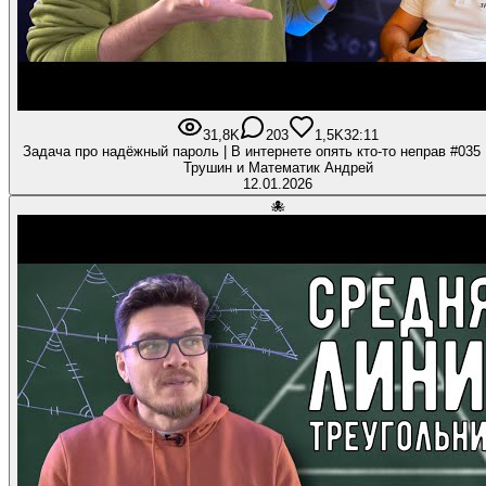
31,8K
203
1,5K
32:11
Задача про надёжный пароль | В интернете опять кто-то неправ #035 
Трушин и Математик Андрей
12.01.2026
🐙