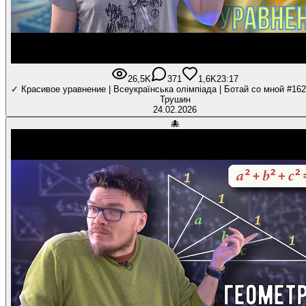
26,5K
371
1,6K
23:17
✓ Красивое уравнение | Всеукраїнська олімпіада | Ботай со мной #162
Трушин
24.02.2026
🐙