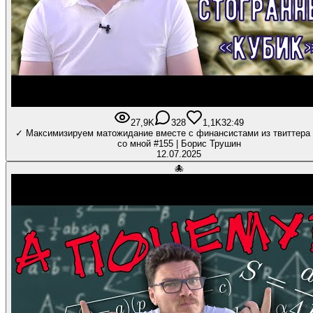
27,9K
328
1,1K
32:49
✓ Максимизируем матожидание вместе с финансистами из твиттера 
со мной #155 | Борис Трушин
12.07.2025
🐙