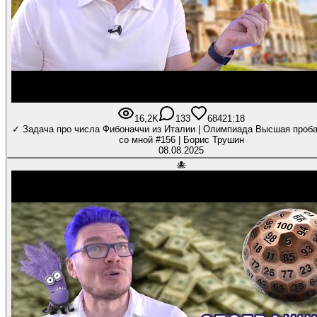
16,2K
133
684
21:18
✓ Задача про числа Фибоначчи из Италии | Олимпиада Высшая проба
со мной #156 | Борис Трушин
08.08.2025
🐙