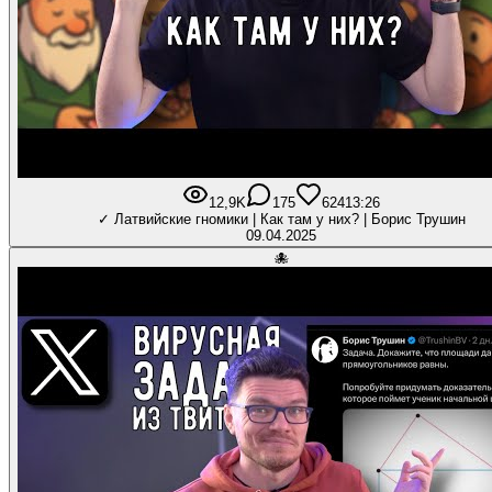
12,9K
175
624
13:26
✓ Латвийские гномики | Как там у них? | Борис Трушин
09.04.2025
🐙