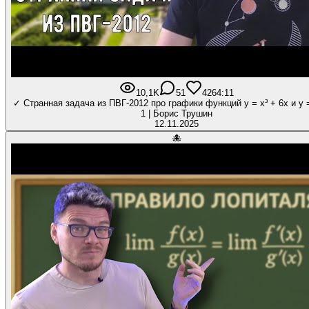
10,1K
51
426
4:11
✓ Странная задача из ПВГ-2012 про графики функций y = x³ + 6x и y 
1 | Борис Трушин
12.11.2025
🐙