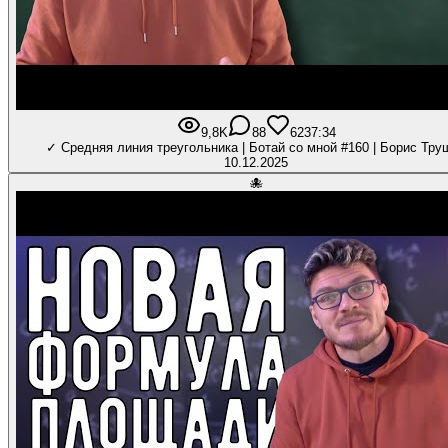
9,8K
88
623
7:34
✓ Средняя линия треугольника | Ботай со мной #160 | Борис Тру
10.12.2025
🐙