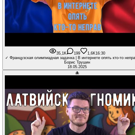
35,1K
199
1,6K
16:30
✓ Французская олимпиадная задачка | В интернете опять кто-то непра
Борис Трушин
18.05.2025
🐙