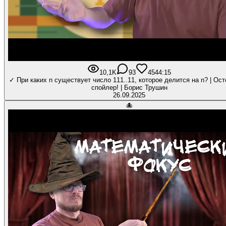
10,1K
93
454
4:15
✓ При каких n существует число 111..11, которое делится на n? | Ос
спойлер! | Борис Трушин
26.09.2025
🐙