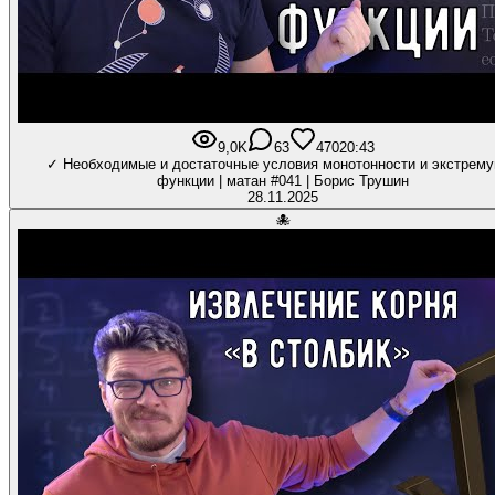
9,0K
63
470
20:43
✓ Необходимые и достаточные условия монотонности и экстрем
функции | матан #041 | Борис Трушин
28.11.2025
🐙