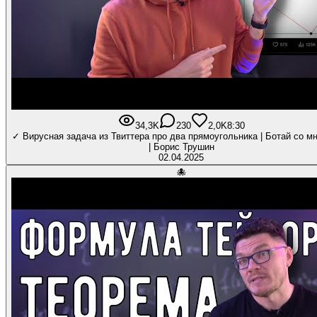
34,3K
230
2,0K
8:30
✓ Вирусная задача из Твиттера про два прямоугольника | Ботай со м
| Борис Трушин
02.04.2025
🐙