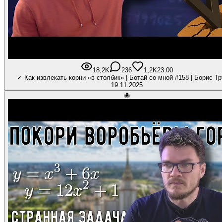
18,2K
236
1,2K
23:00
✓ Как извлекать корни «в столбик» | Ботай со мной #158 | Борис Т
19.11.2025
🐙