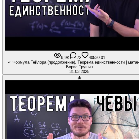
9,9K
72
405
30:01
✓ Формула Тейлора (продолжение). Теорема единственности | матан 
Борис Трушин
31.03.2025
🐙