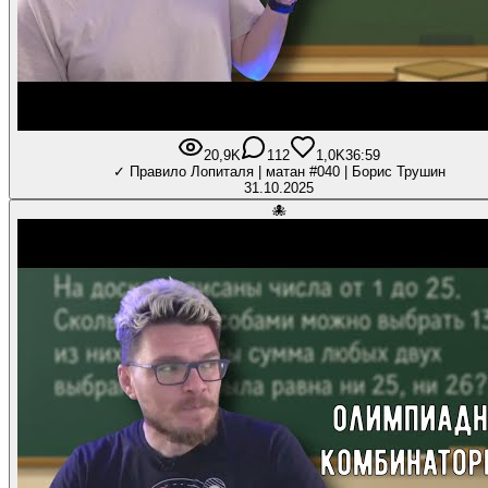
20,9K
112
1,0K
36:59
✓ Правило Лопиталя | матан #040 | Борис Трушин
31.10.2025
🐙