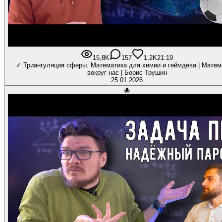
15,8K
157
1,2K
21:19
✓ Триангуляция сферы. Математика для химии и геймдева | Матем
вокруг нас | Борис Трушин
25.01.2026
🐙