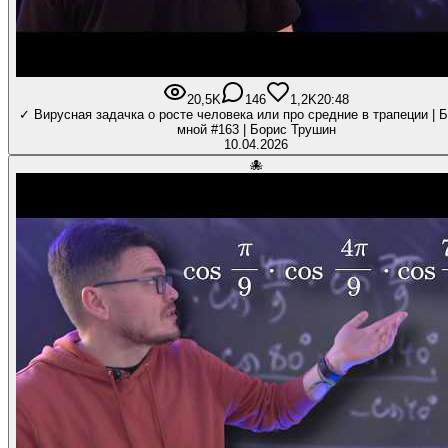
20,5K
146
1,2K
20:48
✓ Вирусная задачка о росте человека или про средние в трапеции | Б
мной #163 | Борис Трушин
10.04.2026
🐙