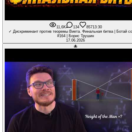
11,6K
134
857
13:30
✓ Дискриминант против теоремы Виета. Финальная битва | Ботай с
#164 | Борис Трушин
17.06.2026
🐙