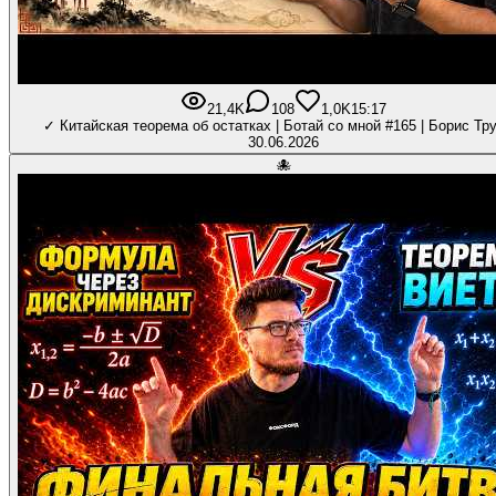
21,4K
108
1,0K
15:17
✓ Китайская теорема об остатках | Ботай со мной #165 | Борис Тр
30.06.2026
🐙