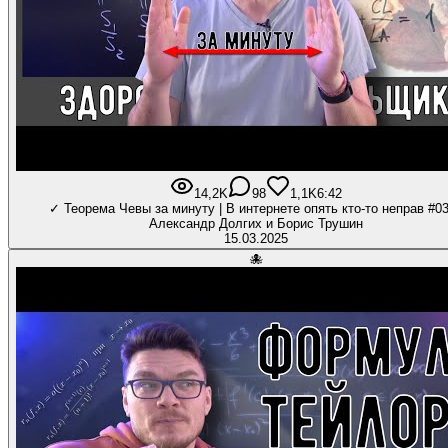
14,2K
98
1,1K
6:42
✓ Теорема Чевы за минуту | В интернете опять кто-то неправ #03
Александр Долгих и Борис Трушин
15.03.2025
🐙