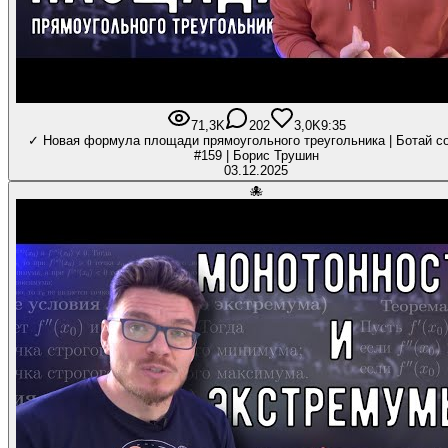
71,3K
202
3,0K
9:35
✓ Новая формула площади прямоугольного треугольника | Ботай с
#159 | Борис Трушин
03.12.2025
🐙