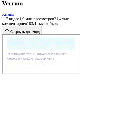
Verrum
Химия
117
видео
1,9 млн
просмотров
21,4 тыс.
комментариев
103,4 тыс.
лайков
Свернуть дашборд