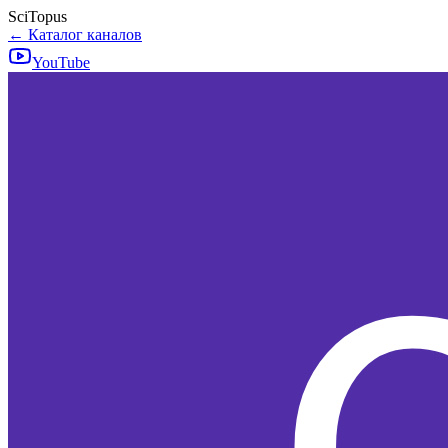
SciTopus
← Каталог каналов
YouTube