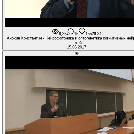
8,2K
15
155
29:34
Анохин Константин - Нейрофотоника и оптогенетика когнитивных не
сетей
15.03.2017
🐙