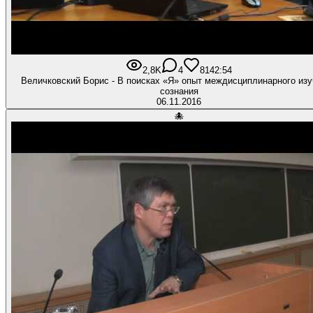
2,8K
4
81
42:54
Величковский Борис - В поисках «Я» опыт междисциплинарного из
сознания
06.11.2016
🐙