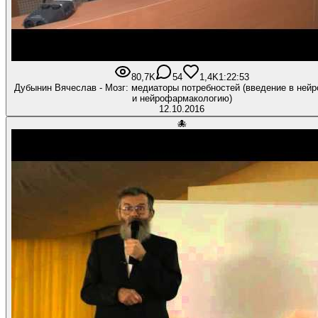
80,7K
54
1,4K
1:22:53
Дубынин Вячеслав - Мозг: медиаторы потребностей (введение в нейрохимию
и нейрофармакологию)
12.10.2016
🐙