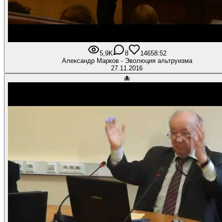
5,9K
8
146
58:52
Александр Марков - Эволюция альтруизма
27.11.2016
🐙