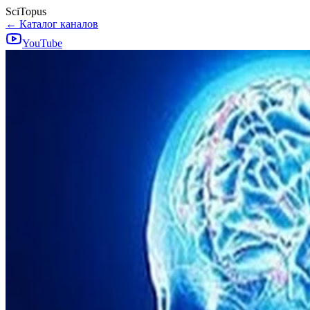
SciTopus
← Каталог каналов
YouTube