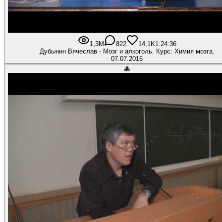
1,3M
822
14,1K
1:24:36
Дубынин Вячеслав - Мозг и алкоголь. Курс: Химия мозга.
07.07.2016
🐙