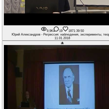
9,9K
19
187
1:39:50
Юрий Александров - Регрессия: наблюдения, эксперименты, тео
11.01.2018
🐙