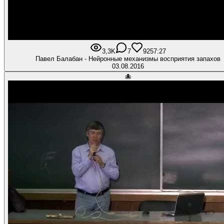
3,3K
7
92
57:27
Павел Балабан - Нейронные механизмы восприятия запахов
03.08.2016
🐙