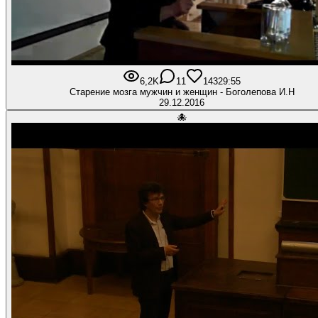
6,2K
11
143
29:55
Старение мозга мужчин и женщин - Боголепова И.Н
29.12.2016
🐙