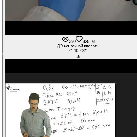
390
8
25:08
ДЭ бензойной кислоты
21.10.2021
🐙