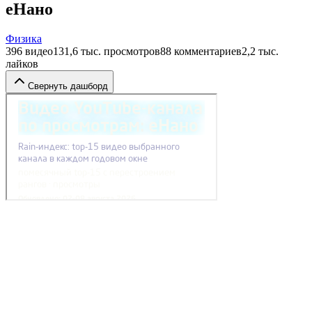
еНано
Физика
396
видео
131,6 тыс.
просмотров
88
комментариев
2,2 тыс.
лайков
Свернуть дашборд