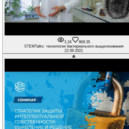
3,1K
86
9:35
STEMTalks: технология бактериального выщелачивания
22.09.2021
🐙