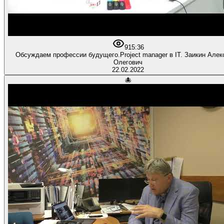
91
5:36
Обсуждаем профессии будущего.Project manager в IT. Заикин Алек
Олегович
22.02.2022
🐙