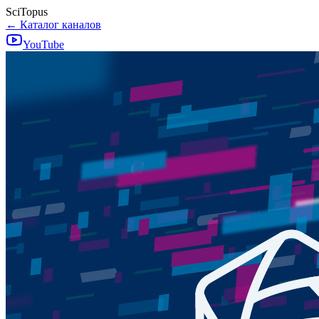
SciTopus
← Каталог каналов
YouTube