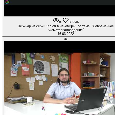
81
8
52:46
Вебинар из серии "Ключ в наномиры" по теме: "Современное
биоматериаловедение"
16.03.2022
🐙