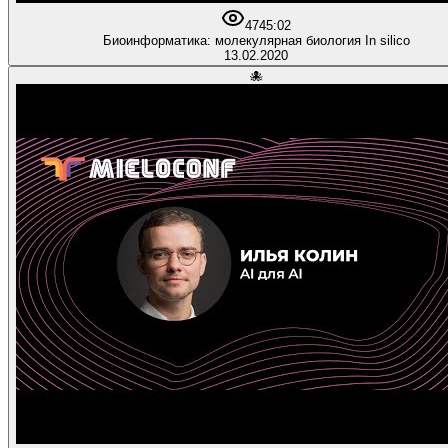
47
45:02
Биоинформатика: молекулярная биология In silico
13.02.2020
🐙