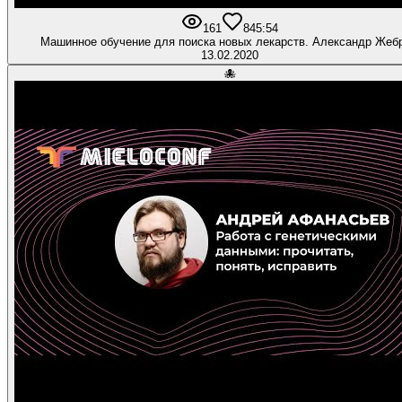
161
8
45:54
Машинное обучение для поиска новых лекарств. Александр Жебр
13.02.2020
🐙