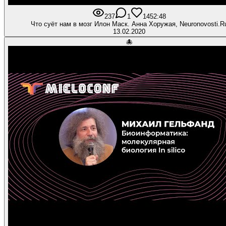
237
1
14
52:48
Что суёт нам в мозг Илон Маск. Анна Хоружая, Neuronovosti.R
13.02.2020
🐙