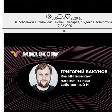
530
4
23
20:10
На роботакси в булочную. Антон Слесарев, Яндекс.Беспилотни
17.02.2020
🐙