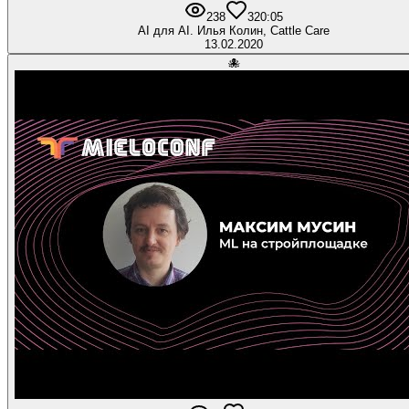
238
3
20:05
AI для AI. Илья Колин, Cattle Care
13.02.2020
🐙