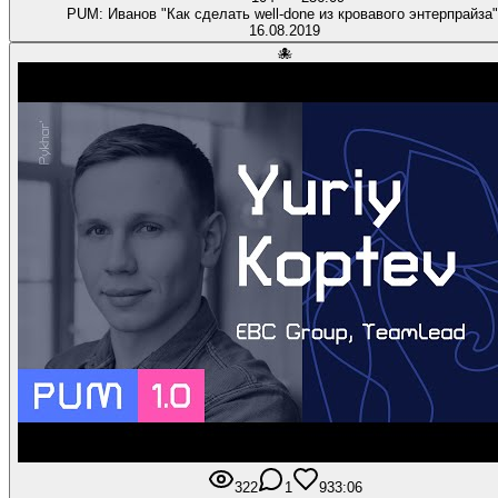
PUM: Иванов "Как сделать well-done из кровавого энтерпрайза"
16.08.2019
🐙
322
1
9
33:06