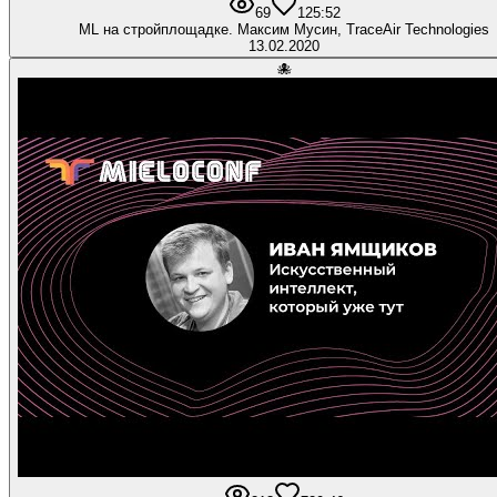
69
1
25:52
ML на стройплощадке. Максим Мусин, TraceAir Technologies
13.02.2020
🐙