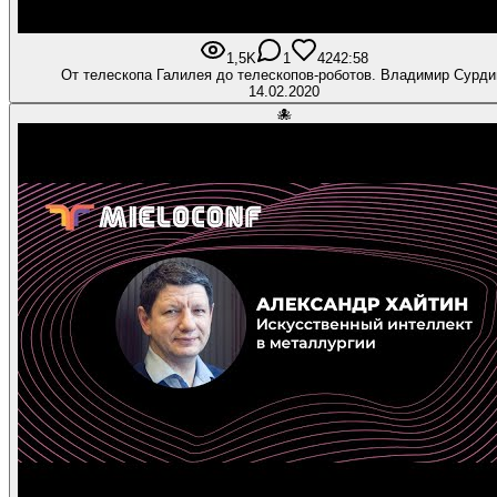
1,5K
1
42
42:58
От телескопа Галилея до телескопов-роботов. Владимир Сурди
14.02.2020
🐙