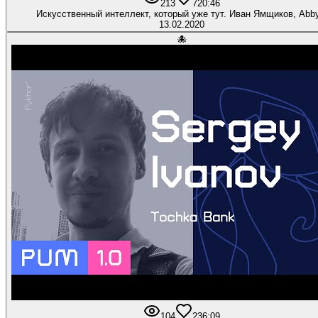
213
7
20:46
Искусственный интеллект, который уже тут. Иван Ямщиков, Abby
13.02.2020
🐙
104
2
36:09