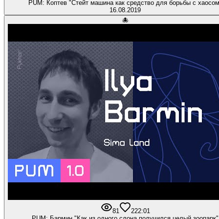
PUM: Коптев "Стейт машина как средство для борьбы с хаосом
16.08.2019
🐙
81
2
22:01
PUM: Бармин "Как из одного слона получился целый зоопарк"