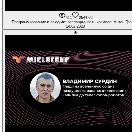
411
25
44:08
Программирование в вакууме: беспощадность космоса. Антон Гро
14.02.2020
🐙