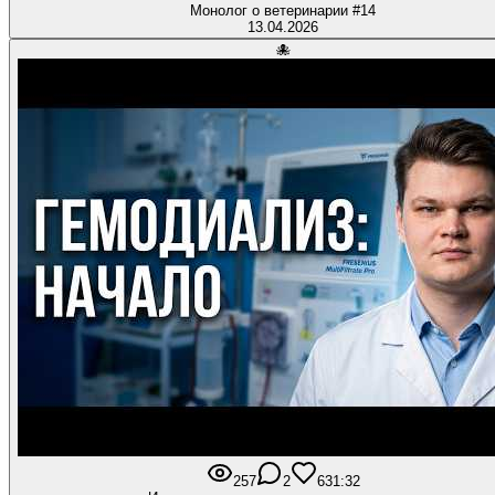
Монолог о ветеринарии #14
13.04.2026
🐙
257
2
6
31:32