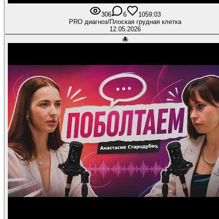
306
6
10
59:03
PRO диагноз/Плоская грудная клетка
12.05.2026
🐙