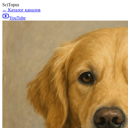
SciTopus
← Каталог каналов
YouTube