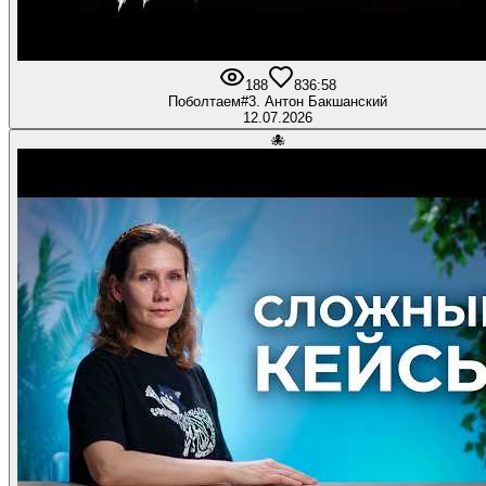
188
8
36:58
Поболтаем#3. Антон Бакшанский
12.07.2026
🐙