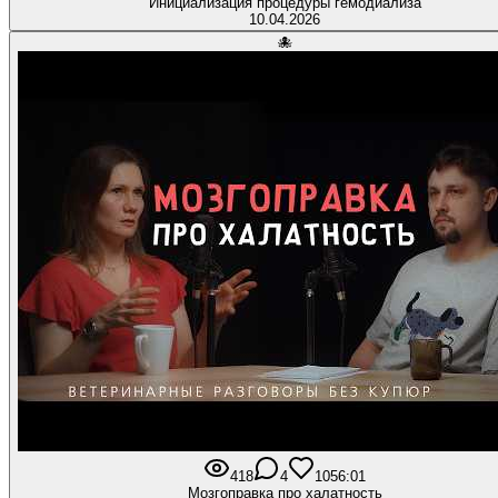
Инициализация процедуры гемодиализа
10.04.2026
🐙
418
4
10
56:01
Мозгоправка про халатность