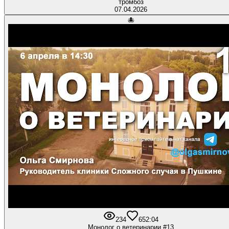
тромбоз
07.04.2026
🐙
234
6
52:04
Монолог о ветеринарии #13