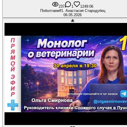
237
1
12
49:06
Поболтаем#1. Анастасия Стародубец
06.05.2026
🐙