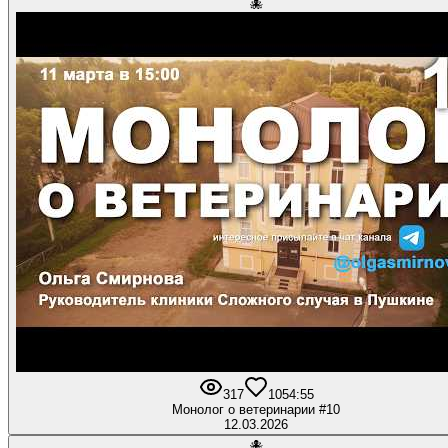
🐙
317
10
54:55
Монолог о ветеринарии #10
12.03.2026
🐙