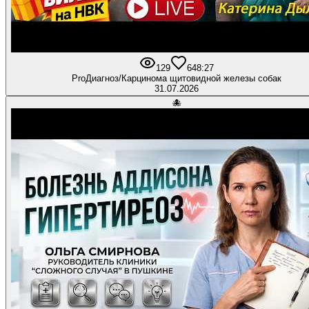
129
6
48:27
ProДиагноз/Карцинома щитовидной железы собак
31.07.2026
🐙