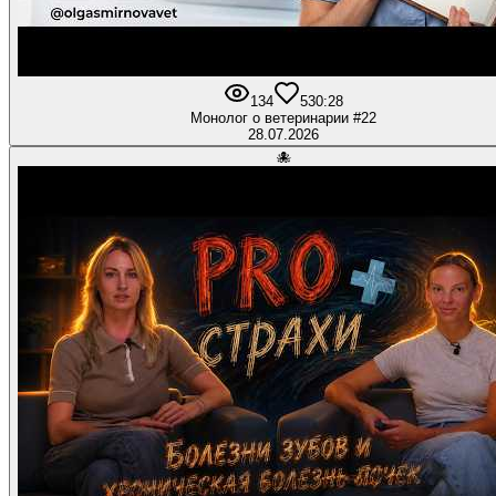
134
5
30:28
Монолог о ветеринарии #22
28.07.2026
🐙