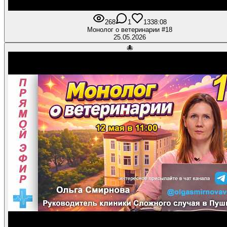
268
1
13
38:08
Монолог о ветеринарии #18
25.05.2026
🐙