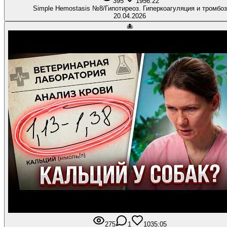
395
19
56:22
Simple Hemostasis №8/Гипотиреоз. Гиперкоагуляция и тромбоз
20.04.2026
🐙
275
1
10
35:05