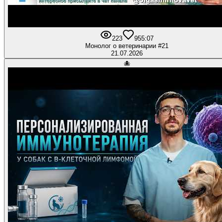
223
9
55:07
Монолог о ветеринарии #21
21.07.2026
🐙