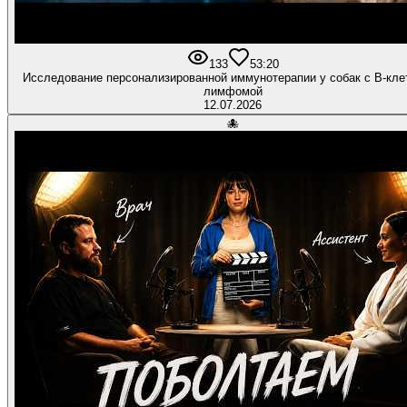
133
5
3:20
Исследование персонализированной иммунотерапии у собак с B-кле
лимфомой
12.07.2026
🐙