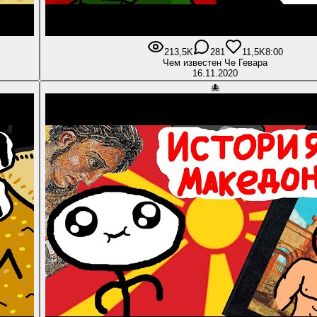
213,5K
281
11,5K
8:00
Чем известен Че Гевара
16.11.2020
🐙