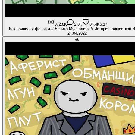
872,8K
2,3K
34,4K
6:17
Как появился фашизм // Бенито Муссолини // История фашисткой 
24.04.2022
🐙