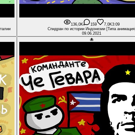
136,0K
159
7,0K
3:09
Италии
Спидран по истории Индонезии [Типа анимация
09.06.2021
🐙