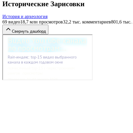
Исторические Зарисовки
История и археология
69
видео
18,7 млн
просмотров
32,2 тыс.
комментариев
801,6 тыс.
Свернуть дашборд