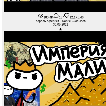
180,4K
137
12,1K
6:46
Король-аферист - Борис Скосырев
30.05.2021
🐙