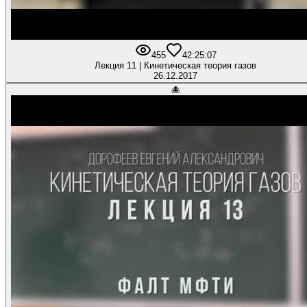
455
4
2:25:07
Лекция 11 | Кинетическая теория газов
26.12.2017
🐙