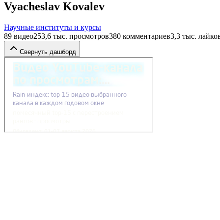
Vyacheslav Kovalev
Научные институты и курсы
89
видео
253,6 тыс.
просмотров
380
комментариев
3,3 тыс.
лайко
Свернуть дашборд