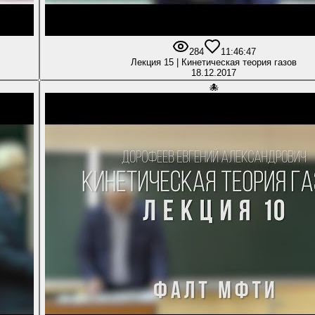
284
1
1:46:47
Лекция 15 | Кинетическая теория газов
18.12.2017
🐙