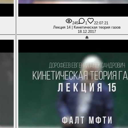
245
1
2
2:07:21
Лекция 14 | Кинетическая теория газов
18.12.2017
🐙