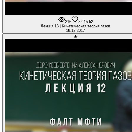
216
3
2:15:52
Лекция 13 | Кинетическая теория газов
18.12.2017
🐙