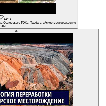
4
4:14
ща Орловского ГОКа. Тарбагатайское месторождение
.2026
🐙