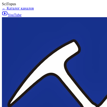
SciTopus
← Каталог каналов
YouTube