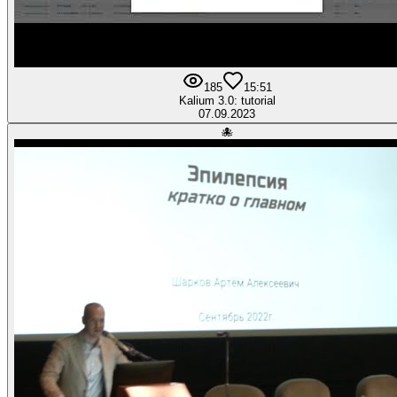
185
1
5:51
Kalium 3.0: tutorial
07.09.2023
🐙