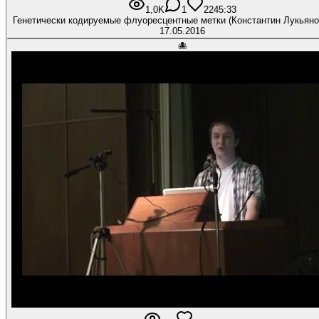
1,0K
1
22
45:33
Генетически кодируемые флуоресцентные метки (Константин Лукьяно
17.05.2016
🐙