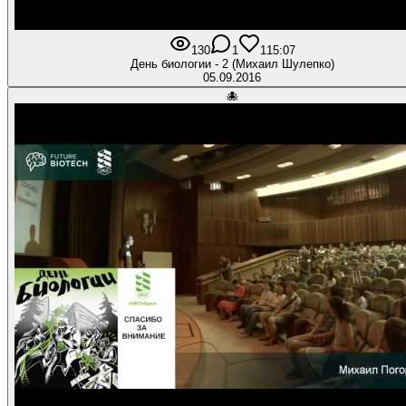
130
1
1
15:07
День биологии - 2 (Михаил Шулепко)
05.09.2016
🐙