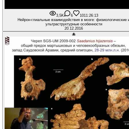
3,5K
6
101
1:26:13
Нейрон-глиальные взаимодействия в мозге: физиологические 
ультраструктурные особенности
20.12.2016
🐙