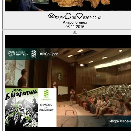
52,5K
30
836
2:22:41
Антропогенез
03.11.2016
🐙