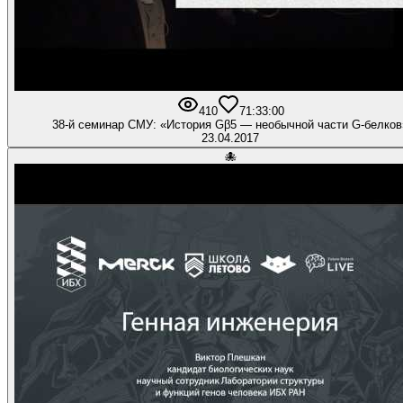
410
7
1:33:00
38-й семинар СМУ: «История Gβ5 — необычной части G-белков
23.04.2017
🐙