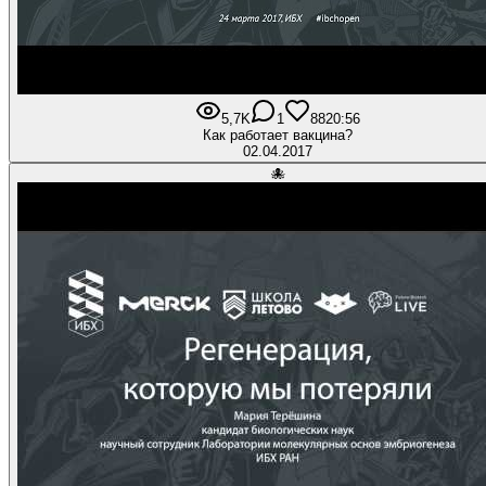
5,7K
1
88
20:56
Как работает вакцина?
02.04.2017
🐙