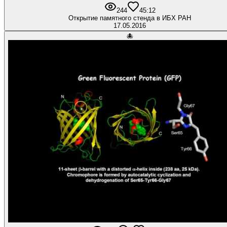
244
4
5:12
Открытие памятного стенда в ИБХ РАН
17.05.2016
🐙