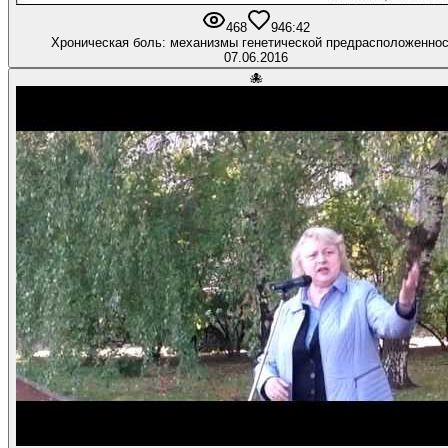
468
9
46:42
Хроническая боль: механизмы генетической предрасположеннос
07.06.2016
🐙