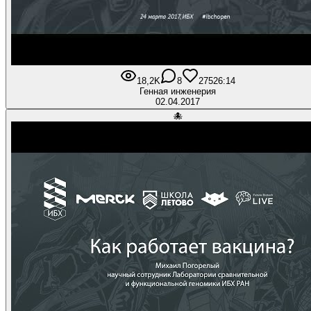
18,2K
8
275
26:14
Генная инженерия
02.04.2017
🐙