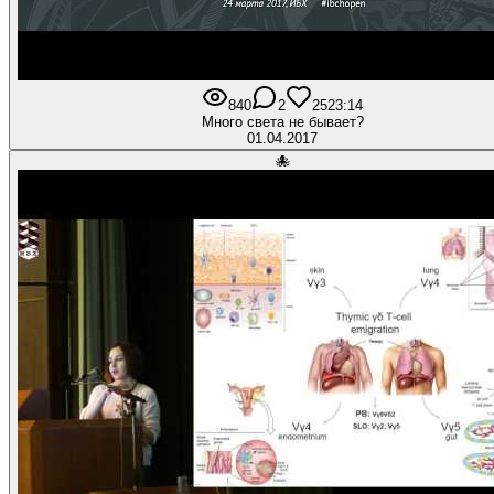
840
2
25
23:14
Много света не бывает?
01.04.2017
🐙