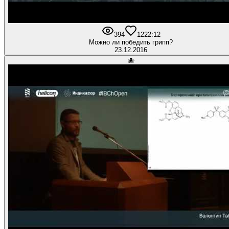
394
12
22:12
Можно ли победить грипп?
23.12.2016
🐙