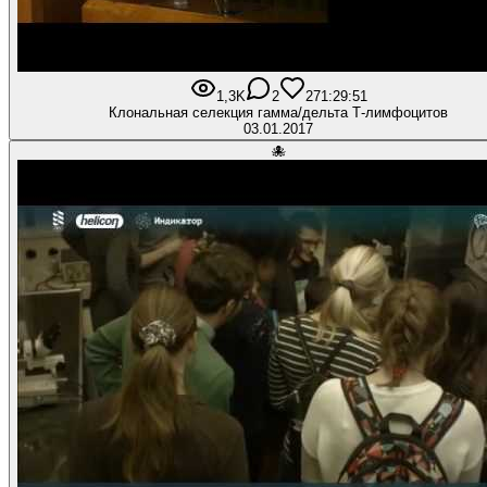
1,3K
2
27
1:29:51
Клональная селекция гамма/дельта Т-лимфоцитов
03.01.2017
🐙