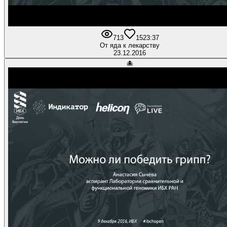
713
15
23:37
От яда к лекарству
23.12.2016
🐙