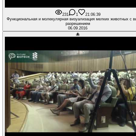
231
1
2
1:06:39
Функциональная и молекулярная визуализация мелких животных с 
разрешением
06.09.2016
🐙