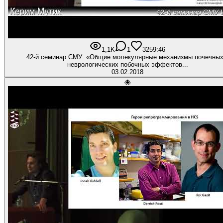
1,1K
1
32
59:46
42-й семинар СМУ: «Общие молекулярные механизмы почечных
неврологических побочных эффектов...
03.02.2018
🐙