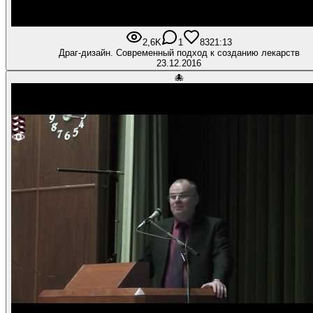
2,6K
1
83
21:13
Драг-дизайн. Современный подход к созданию лекарств
23.12.2016
🐙