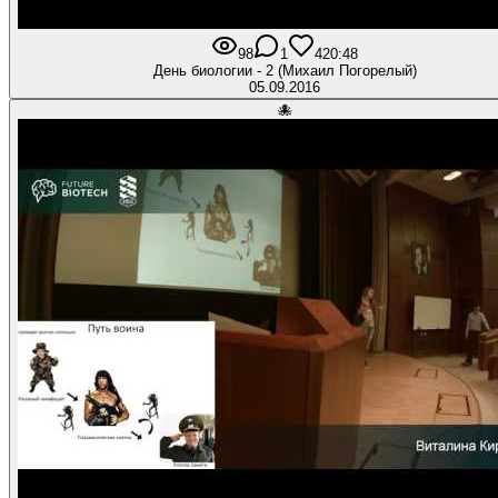
98
1
4
20:48
День биологии - 2 (Михаил Погорелый)
05.09.2016
🐙