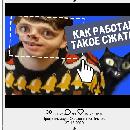
🐙
221,2K
780
19,2K
10:10
Программирую Эффекты из Тиктока
27.12.2020
🐙