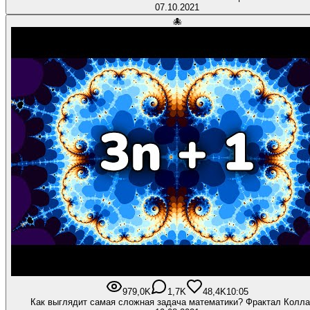
07.10.2021
🐙
979,0K
1,7K
48,4K
10:05
Как выглядит самая сложная задача математики? Фрактал Колла