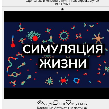
Сделал 3D в консоли с нуля | трассировка лучей
19.11.2021
🐙
556,2K
1,6K
31,7K
14:49
Клеточные Автоматы на частицах