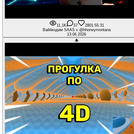
11,1K
57
280
1:55:31
Вайбкодим SAAS с @hhoneymontana
13.06.2026
🐙