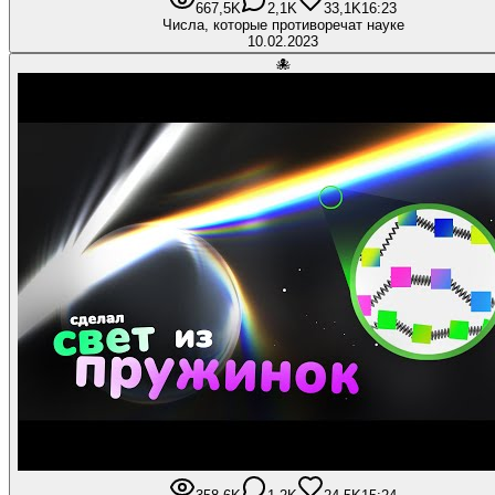
667,5K
2,1K
33,1K
16:23
Числа, которые противоречат науке
10.02.2023
🐙