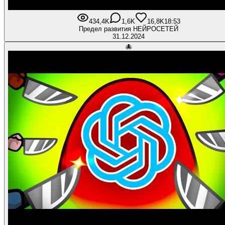
434,4K
1,6K
16,8K
18:53
Предел развития НЕЙРОСЕТЕЙ
31.12.2024
🐙