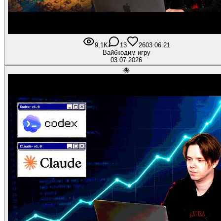
9,1K
13
260
3:06:21
Вайбкодим игру
03.07.2026
🐙