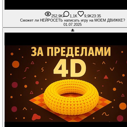
252,9K
1,1K
9,9K
23:35
Сможет ли НЕЙРОСЕТЬ написать игру на МОЕМ ДВИЖКЕ?
01.07.2025
🐙