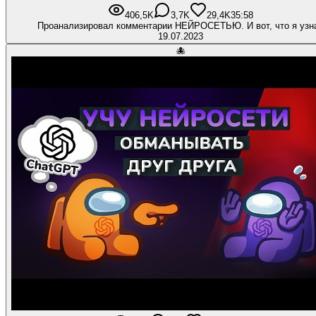
406,5K
3,7K
29,4K
35:58
Проанализировал комментарии НЕЙРОСЕТЬЮ. И вот, что я узн
19.07.2023
🐙