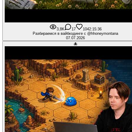
3,8K
17
104
2:15:36
Разбираемся в вайбкодинге с @hhoneymontana
07.07.2026
🐙