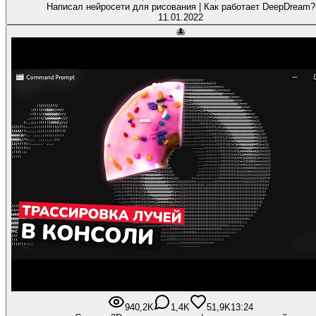
Написал нейросети для рисования | Как работает DeepDream?
11.01.2022
🐙
940,2K
1,4K
51,9K
13:24