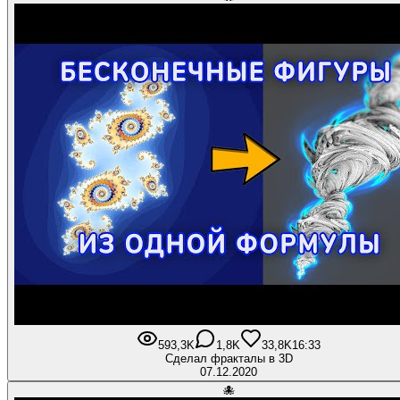
593,3K
1,8K
33,8K
16:33
Сделал фракталы в 3D
07.12.2020
🐙