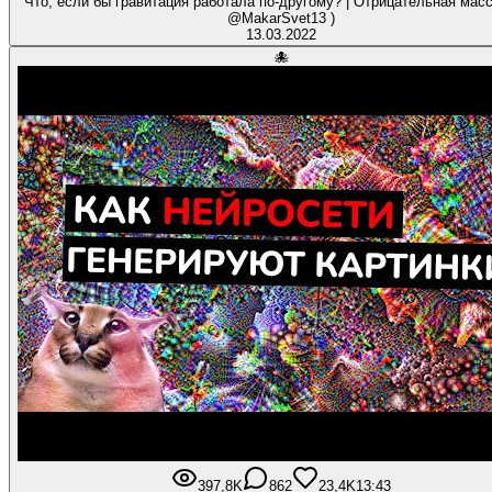
Что, если бы гравитация работала по-другому? | Отрицательная масса
@MakarSvet13 )
13.03.2022
🐙
397,8K
862
23,4K
13:43