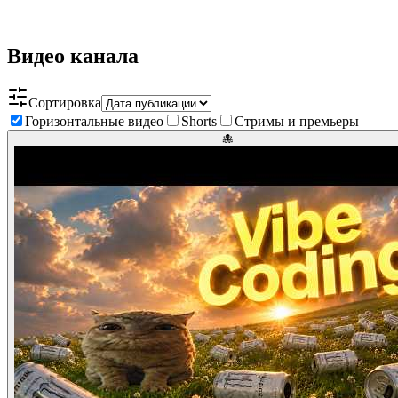
Видео канала
Сортировка
Горизонтальные видео
Shorts
Стримы и премьеры
🐙